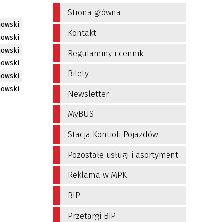
Strona główna
nowski
Kontakt
nowski
nowski
Regulaminy i cennik
nowski
Bilety
nowski
nowski
Newsletter
MyBUS
Stacja Kontroli Pojazdów
Pozostałe usługi i asortyment
Reklama w MPK
BIP
Przetargi BIP